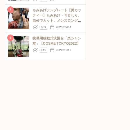
4
もみあげテンプレート【美カッ
ティー】もみあげ・耳まわり、
自分でカット。メンズロングヘ
アver.
869
2023/05/04
5
携帯用移動式洗髪台「楽シャン
君」【COSME TOKYO2022】
815
2022/01/11