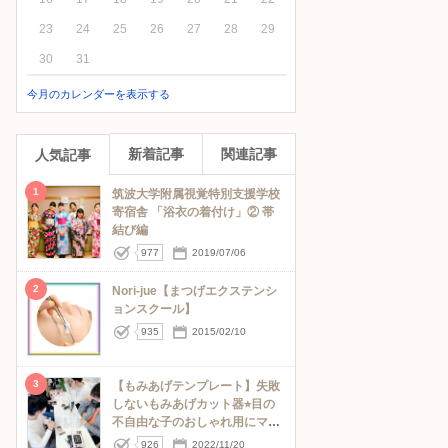
23
24
25
26
27
28
29
30
31
今月のカレンダーを表示する
新着記事
関連記事
人気記事
1
筑波大学附属視覚特別支援学校
寄宿舎 「浴衣の着付け」② 帯
結び編
977
2019/07/06
2
Nori-jue【まつげエクステンシ
ョンスクール】
935
2015/02/10
3
【もみあげテンプレート】失敗
しないもみあげカット器⭐︎目の
不自由な子のおしゃれ用にママ
が考案！【体験会】
926
2022/11/20