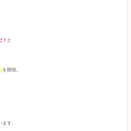
だ！
と
」
を開発。
います。