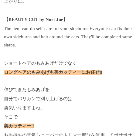
上が
りに。
【
BEAUTY CUT by Nori-Jue
】
The item can do self-care for your sideburns.
Everyone can fix their
own sideburns and hair around the ears.
They'll be completed same
shape.
ショートヘアのもみあげだけでなく
ロングヘアのもみあげも美カッティーにお任せ
‼️
伸びてきたもみあげを
自分でバリカンで刈り上げるのは
勇気いりますよね。
そこで
美カッティー
‼️
お手持ちの電気シェーバーのトリマー部分を使用して
ボサボサ