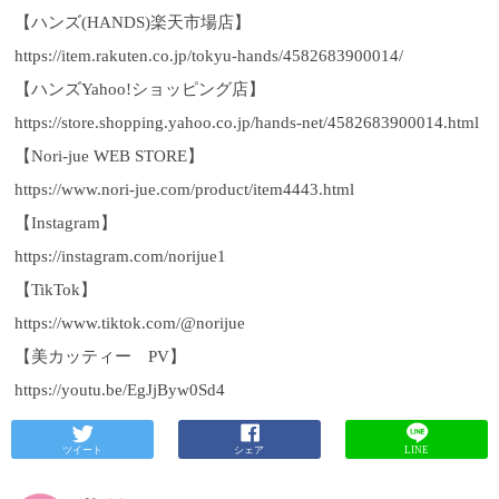
【ハンズ
(HANDS)
楽天市場店】
https://item.rakuten.co.jp/tokyu-hands/4582683900014/
【ハンズ
Yahoo!
ショッピング店】
https://store.shopping.yahoo.co.jp/hands-net/4582683900014.html
【
Nori-jue WEB STORE
】
https://www.nori-jue.com/product/item4443.html
【
Instagram
】
https://instagram.com/norijue1
【
TikTok
】
https://www.tiktok.com/@norijue
【美カッティー
PV
】
https://youtu.be/EgJjByw0Sd4
ツイート
シェア
LINE