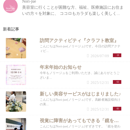
Nori-jue
美容室に行くことが困難な方、福祉、医療施設にお住ま
いの方々を対象に、 ココロもカラダも楽しく美しく...
新着記事
訪問アクティビティ『クラフト教室』
こんにちはNori-jue(ノリージュ)です。今日の訪問アクテ
ィビ...
2026/07/09
19
年末年始のお知らせ
今年もノリージュをご利用いただき、誠にありがとうご
ざいま...
2025/12/31
63
新しい美容サービスがはじまりました♪
こんにちはNori-jue(ノリージュ)です。高齢者施設様向け
の美...
2025/12/31
85
視覚に障害があってもできる「鏡を使わない講座」
こんにちはNori-jue(ノリージュ)すずきです。「鏡を使わ