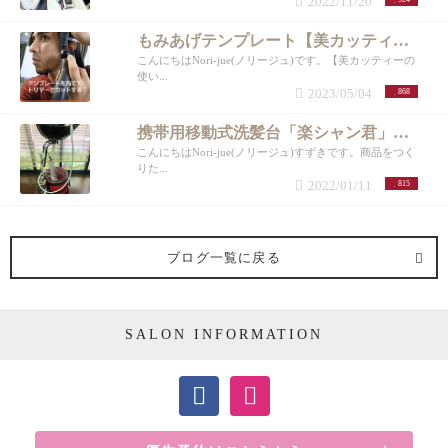
2022/11/20
もみあげテンプレート【美カッティー】もみあげ・耳まわり、自分でカット。メンズロングヘアver.
こんにちはNori-jue(ノリージュ)です。【美カッティーの
使い...
2023/05/04
868
携帯用移動式洗髪台「楽シャン君」【COSME TOKYO2022】
こんにちはNori-jue(ノリージュ)すずきです。商品をつく
りた...
2022/01/11
815
ブログ一覧に戻る
SALON INFORMATION