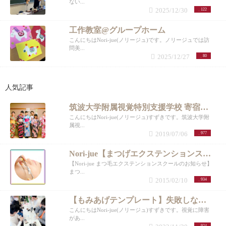
ない...
2025/12/30
122
工作教室@グループホーム
こんにちはNori-jue(ノリージュ)です。ノリージュでは訪
問美...
2025/12/27
80
人気記事
筑波大学附属視覚特別支援学校 寄宿舎 「浴衣の着付け」② 帯結び編
こんにちはNori-jue(ノリージュ)すずきです。筑波大学附
属視...
2019/07/06
977
Nori-jue【まつげエクステンションスクール】
【Nori-jue まつ毛エクステンションスクールのお知らせ】
まつ...
2015/02/10
934
【もみあげテンプレート】失敗しないもみあげカット器⭐︎目の不自由な子のおしゃれ用にママが考案！【体験会】
こんにちはNori-jue(ノリージュ)すずきです。視覚に障害
があ...
924