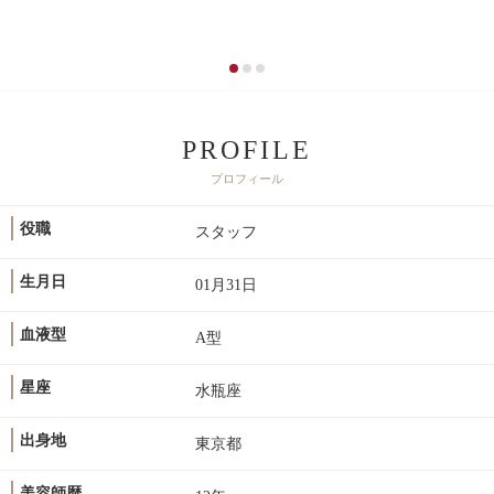
PROFILE
プロフィール
役職
スタッフ
生月日
01月31日
血液型
A型
星座
水瓶座
出身地
東京都
美容師歴