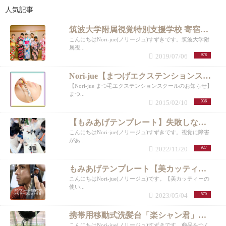
人気記事
筑波大学附属視覚特別支援学校 寄宿舎 「浴衣の着付け」② 帯結び編
こんにちはNori-jue(ノリージュ)すずきです。筑波大学附
属視...
2019/07/06
978
Nori-jue【まつげエクステンションスクール】
【Nori-jue まつ毛エクステンションスクールのお知らせ】
まつ...
2015/02/10
936
【もみあげテンプレート】失敗しないもみあげカット器⭐︎目の不自由な子のおしゃれ用にママが考案！【体験会】
こんにちはNori-jue(ノリージュ)すずきです。視覚に障害
があ...
2022/11/20
927
もみあげテンプレート【美カッティー】もみあげ・耳まわり、自分でカット。メンズロングヘアver.
こんにちはNori-jue(ノリージュ)です。【美カッティーの
使い...
2023/05/04
870
携帯用移動式洗髪台「楽シャン君」【COSME TOKYO2022】
こんにちはNori-jue(ノリージュ)すずきです。商品をつく