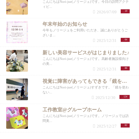
こんにちはNori-jue(ノリージュ)です。今日の訪問アクテ
ィビ...
2026/07/09
19
年末年始のお知らせ
今年もノリージュをご利用いただき、誠にありがとうご
ざいま...
2025/12/31
64
新しい美容サービスがはじまりました♪
こんにちはNori-jue(ノリージュ)です。高齢者施設様向け
の美...
2025/12/31
86
視覚に障害があってもできる「鏡を使わない講座」
こんにちはNori-jue(ノリージュ)すずきです。「鏡を使わ
ない...
2025/12/30
124
工作教室@グループホーム
こんにちはNori-jue(ノリージュ)です。ノリージュでは訪
問美...
2025/12/27
82