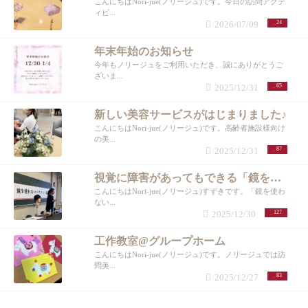
こんにちはNori-jue(ノリージュ)です。今日の訪問アクテ
ィビ...
2026/07/09
24
年末年始のお知らせ
今年もノリージュをご利用いただき、誠にありがとうご
ざいま...
2025/12/31
65
新しい美容サービスがはじまりました♪
こんにちはNori-jue(ノリージュ)です。高齢者施設様向け
の美...
2025/12/31
87
視覚に障害があってもできる「鏡を使わない講座」
こんにちはNori-jue(ノリージュ)すずきです。「鏡を使わ
ない...
2025/12/30
127
工作教室@グループホーム
こんにちはNori-jue(ノリージュ)です。ノリージュでは訪
問美...
2025/12/27
83