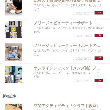
筑波大学附属視覚特別支援学校寄宿舎【メンズヘアアレンジ】
こんにちはNori-jue(ノリージュ)すずきです。見えない見
えに...
2022/02/10
329
ノリージュビューティーサポート「スキンケア編」
こんにちはNori-jue(ノリージュ)すずきです。9月25日に行
われ...
2021/09/27
269
ノリージュビューティーサポートの商材発送〜
こんにちはNori-jue(ノリージュ)すずきです。今月末にお
こな...
2021/09/16
169
オンラインレッスン【メンズ編】ノリージュビューティーサポート
こんにちはNori-jue(ノリージュ)すずきです。ノリージュ
が活...
2020/07/13
289
新着記事
訪問アクティビティ『クラフト教室』