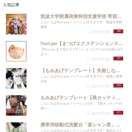
人気記事
筑波大学附属視覚特別支援学校 寄宿舎 「浴衣の着付け」② 帯結び編
こんにちはNori-jue(ノリージュ)すずきです。筑波大学附
属視...
2019/07/06
980
Nori-jue【まつげエクステンションスクール】
【Nori-jue まつ毛エクステンションスクールのお知らせ】
まつ...
2015/02/10
937
【もみあげテンプレート】失敗しないもみあげカット器⭐︎目の不自由な子のおしゃれ用にママが考案！【体験会】
こんにちはNori-jue(ノリージュ)すずきです。視覚に障害
があ...
2022/11/20
928
もみあげテンプレート【美カッティー】もみあげ・耳まわり、自分でカット。メンズロングヘアver.
こんにちはNori-jue(ノリージュ)です。【美カッティーの
使い...
2023/05/04
871
携帯用移動式洗髪台「楽シャン君」【COSME TOKYO2022】
こんにちはNori-jue(ノリージュ)すずきです。商品をつく