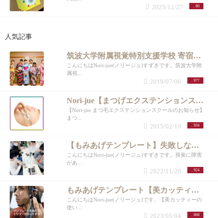
2025/12/27
80
人気記事
筑波大学附属視覚特別支援学校 寄宿舎 「浴衣の着付け」② 帯結び編
こんにちはNori-jue(ノリージュ)すずきです。筑波大学附
属視...
2019/07/06
977
Nori-jue【まつげエクステンションスクール】
【Nori-jue まつ毛エクステンションスクールのお知らせ】
まつ...
2015/02/10
934
【もみあげテンプレート】失敗しないもみあげカット器⭐︎目の不自由な子のおしゃれ用にママが考案！【体験会】
こんにちはNori-jue(ノリージュ)すずきです。視覚に障害
があ...
2022/11/20
924
もみあげテンプレート【美カッティー】もみあげ・耳まわり、自分でカット。メンズロングヘアver.
こんにちはNori-jue(ノリージュ)です。【美カッティーの
使い...
2023/05/04
868