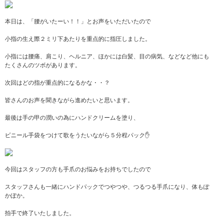
本日は、「腰がいたーい！！」とお声をいただいたので
小指の生え際２ミリ下あたりを重点的に指圧しました。
小指には腰痛、肩こり、ヘルニア、ほかには白髪、目の病気、などなど他にも
たくさんのツボがあります。
次回はどの指が重点的になるかな・・？
皆さんのお声を聞きながら進めたいと思います。
最後は手の甲の潤いの為にハンドクリームを塗り、
ビニール手袋をつけて歌をうたいながら５分程パック✋
今回はスタッフの方も手爪のお悩みをお持ちでしたので
スタッフさんも一緒にハンドパックでつやつや、つるつる手爪になり、体もぽ
かぽか。
拍手で終了いたしました。