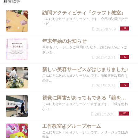
新着記事
訪問アクティビティ『クラフト教室』
こんにちはNori-jue(ノリージュ)です。今日の訪問アクテ
ィビ...
2026/07/09
19
年末年始のお知らせ
今年もノリージュをご利用いただき、誠にありがとうご
ざいま...
2025/12/31
63
新しい美容サービスがはじまりました♪
こんにちはNori-jue(ノリージュ)です。高齢者施設様向け
の美...
2025/12/31
84
視覚に障害があってもできる「鏡を使わない講座」
こんにちはNori-jue(ノリージュ)すずきです。「鏡を使わ
ない...
2025/12/30
122
工作教室@グループホーム
こんにちはNori-jue(ノリージュ)です。ノリージュでは訪
問美...