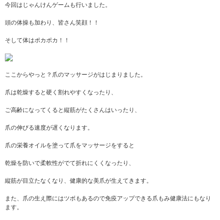
今回はじゃんけんゲームも行いました。
頭の体操も加わり、皆さん笑顔！！
そして体はポカポカ！！
ここからやっと？爪のマッサージがはじまりました。
爪は乾燥すると硬く割れやすくなったり、
ご高齢になってくると縦筋がたくさんはいったり、
爪の伸びる速度が遅くなります。
爪の栄養オイルを塗って爪をマッサージをすると
乾燥を防いで柔軟性がでて折れにくくなったり、
縦筋が目立たなくなり、健康的な美爪が生えてきます。
また、爪の生え際にはツボもあるので免疫アップできる爪もみ健康法にもなり
ます。